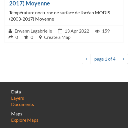
2017) Moyenne
Température nocturne de surface de l’océan MODIS
(2003-2017) Moyenne
Erwann Lagabrielle
13 Apr 2022
159
0
0
Create a Map
page
1
of
4
Data
Layers
Documents
Maps
Explore Maps